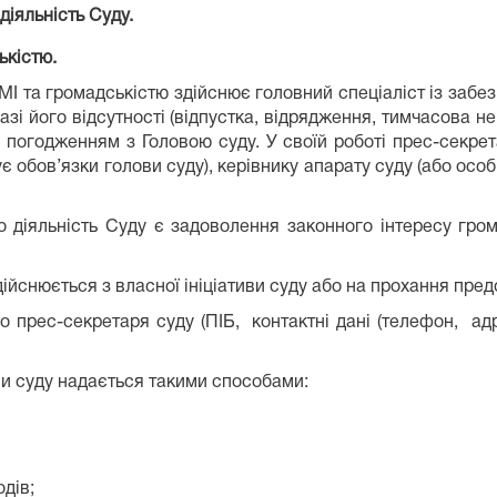
діяльність Суду.
ькістю.
ЗМІ та громадськістю здійснює головний спеціаліст із забе
разі його відсутності (відпустка, відрядження, тимчасова 
 погодженням з Головою суду. У своїй роботі прес-секретар
обов’язки голови суду), керівнику апарату суду (або осо
іяльність Суду є задоволення законного інтересу громад
дійснюється з власної ініціативи суду або на прохання пре
о прес-секретаря суду (ПІБ, контактні дані (телефон, ад
иви суду надається такими способами:
дів;