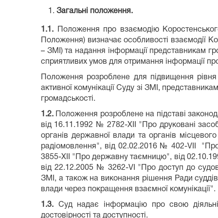
Загальні положення.
1.1.
Положення про взаємодію Коростенського 
Положення) визначає особливості взаємодії Кор
– ЗМІ) та надання інформації представникам гро
сприятливих умов для отримання інформації про
Положення розроблене для підвищення рівня 
активної комунікації Суду зі ЗМІ, представник
громадськості.
1.2.
Положення розроблене на підставі законодав
від 16.11.1992 № 2782-XII "Про друковані засоб
органів державної влади та органів місцевого
радіомовлення", від 02.02.2016 № 402-VIІ "Про
3855-XII "Про державну таємницю", від 02.10.19
від 22.12.2005 № 3262-VI "Про доступ до судо
ЗМІ, а також на виконання рішення Ради судді
влади через покращення взаємної комунікації".
1.3.
Суд надає інформацію про свою діяльність
достовірності та доступності.