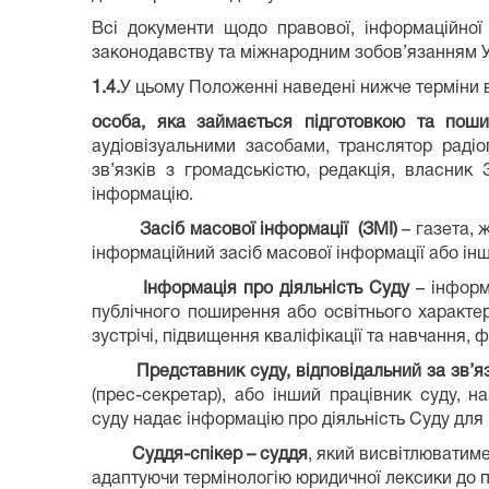
Всі документи щодо правової, інформаційної 
законодавству та міжнародним зобов’язанням У
1.4.
У цьому Положенні наведені нижче терміни 
особа, яка займається підготовкою та пошир
аудіовізуальними засобами, транслятор радіо
зв’язків з громадськістю, редакція, власни
інформацію.
Засіб масової інформації (ЗМІ)
– газета, 
інформаційний засіб масової інформації або ін
Інформація про діяльність Суду
– інформа
публічного поширення або освітнього характеру
зустрічі, підвищення кваліфікації та навчання, 
Представник суду, відповідальний за зв’я
(прес-секретар), або інший працівник суду, 
суду надає інформацію про діяльність Суду для 
Суддя-спікер – суддя
, який висвітлюватиме
адаптуючи термінологію юридичної лексики до 