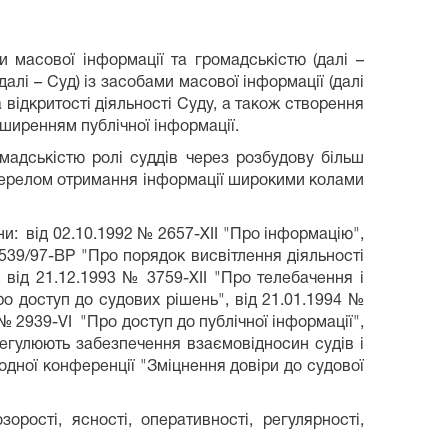
масової інформації та громадськістю (далі –
лі – Суд) із засобами масової інформації (далі
 відкритості діяльності Суду, а також створення
оширенням публічної інформації.
адськістю ролі суддів через розбудову більш
 джерелом отримання інформації широкими колами
и: від 02.10.1992 № 2657-XII "Про інформацію",
№ 539/97-ВР "Про порядок висвітлення діяльності
 від 21.12.1993 № 3759-XII "Про телебачення і
ро доступ до судових рішень", від 21.01.1994 №
№ 2939-VI "Про доступ до публічної інформації",
регулюють забезпечення взаємовідносин судів і
дної конференції "Зміцнення довіри до судової
рості, ясності, оперативності, регулярності,