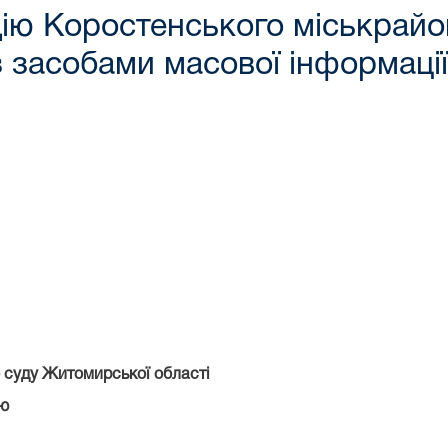
ію Коростенського міськрайо
з засобами масової інформаці
 суду Житомирської області
ю