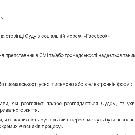
ь;
на сторінці Суду в соціальній мережі «Facebook»;
ня представників ЗМІ та/або громадськості надається так
бо громадськості усно, письмово або в електронній формі;
ави, які розглянуті та/або розглядаються Судом, та ух
риватного життя.
и, які викликають суспільний інтерес, можуть бути зазначе
окремих учасників процесу).