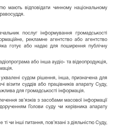
істю мають відповідати чинному національному
правосуддя.
чальник послуг інформування громадськості
формаційне, рекламне агентство або агентство
 яка готує або надає для поширення публічну
адіопрограма або інша аудіо- та відеопродукція,
мація.
, ухвалені судом рішення, інша, призначена для
чі візити суддів або працівників апарату Суду,
 важлива для громадськості інформація.
печення зв’язків з засобами масової інформації
 дорученням Голови суду чи керівника апарату
ті чи інші питання, пов’язані з діяльністю Суду,