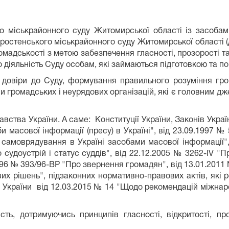
міськрайонного суду Житомирської області із засобами 
остенського міськрайонного суду Житомирської області (да
мадськості з метою забезпечення гласності, прозорості та
 діяльність Суду особам, які займаються підготовкою та п
довіри до Суду, формування правильного розуміння гром
ами громадських і неурядових організацій, які є головним
ства України. А саме: Конституції України, Законів Україн
и масової інформації (пресу) в Україні", від 23.09.1997 
 самоврядування в Україні засобами масової інформації",
 судоустрій і статус суддів", від 22.12.2005 № 3262-IV "П
96 № 393/96-ВР "Про звернення громадян", від 13.01.2011 
вих рішень", підзаконних нормативно-правових актів, які 
в України від 12.03.2015 № 14 "Щодо рекомендацій міжнаро
, дотримуючись принципів гласності, відкритості, прозо