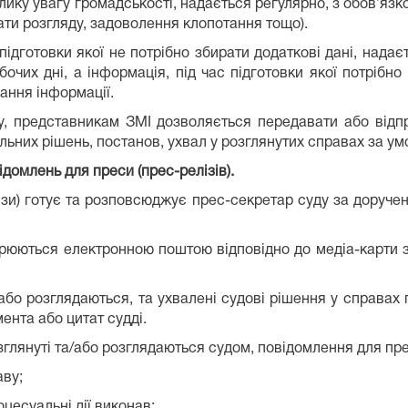
лику увагу громадськості, надається регулярно, з обов’язк
ати розгляду, задоволення клопотання тощо).
с підготовки якої не потрібно збирати додаткові дані, над
очих дні, а інформація, під час підготовки якої потрібно
ання інформації.
ву, представникам ЗМІ дозволяється передавати або відп
льних рішень, постанов, ухвал у розглянутих справах за у
ідомлень для преси (прес-релізів).
ізи) готує та розповсюджує прес-секретар суду за доруче
рюються електронною поштою відповідно до медіа-карти з
/або розглядаються, та ухвалені судові рішення у справах 
ента або цитат судді.
зглянуті та/або розглядаються судом, повідомлення для прес
аву;
цесуальні дії виконав;