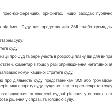
 прес-конференціях, брифінгах, інших заходах публічн
в’ю від імені Суду для представників ЗМІ та/або громадсь
етарем суду;
егії суду;
ації про Суд та бере участь в розробці плану дій для випра
т статей, коментарів тощо у разі оприлюднення негативної а
лізацію комунікаційної стратегії суду.
ю про діяльність суду представникам ЗМІ або громадськ
керівника апарату суду, суддя-спікер та прес-секретар суду
о розглядаються та ухвалені судові рішення у справах, н
дове рішення у справі, та Головою суду.