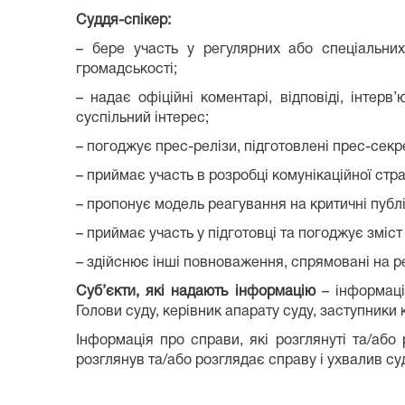
Суддя-спікер:
– бере участь у регулярних або спеціальних
громадськості;
– надає офіційні коментарі, відповіді, інтер
суспільний інтерес;
– погоджує прес-релізи, підготовлені прес-секр
– приймає участь в розробці комунікаційної страт
– пропонує модель реагування на критичні публік
– приймає участь у підготовці та погоджує зміс
– здійснює інші повноваження, спрямовані на реа
Суб’єкти, які надають інформацію
– інформаці
Голови суду, керівник апарату суду, заступники 
Інформація про справи, які розглянуті та/аб
розглянув та/або розглядає справу і ухвалив су