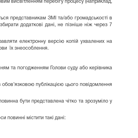
овим висвітленням перебігу процесу (наприклад,
ається представникам ЗМІ та/або громадськості в
 збирати додаткові дані, не пізніше ніж через 7
равляти електронну версію копій ухвалених на
мови їх знеособлення.
нням та погодженням Голови суду або керівника
 обов’язковою публікацією цього повідомлення
повинна бути представлена чітко та зрозуміло у
и повинні містити такі дані: