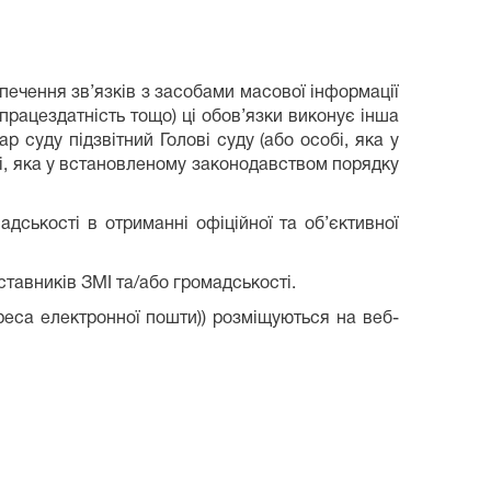
зпечення зв’язків з засобами масової інформації
непрацездатність тощо) ці обов’язки виконує інша
 суду підзвітний Голові суду (або особі, яка у
бі, яка у встановленому законодавством порядку
ськості в отриманні офіційної та об’єктивної
дставників ЗМІ та/або громадськості.
реса електронної пошти)) розміщуються на веб-