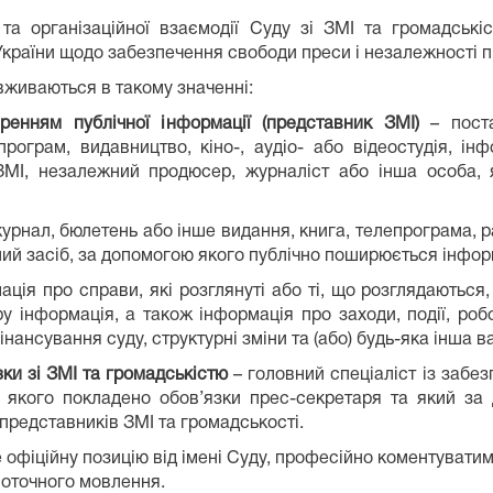
та організаційної взаємодії Суду зі ЗМІ та громадськ
країни щодо забезпечення свободи преси і незалежності 
вживаються в такому значенні:
енням публічної інформації (представник ЗМІ)
– поста
програм, видавництво, кіно-, аудіо- або відеостудія, ін
к ЗМІ, незалежний продюсер, журналіст або інша особа,
журнал, бюлетень або інше видання, книга, телепрограма, р
ший засіб, за допомогою якого публічно поширюється інфор
ція про справи, які розглянуті або ті, що розглядаються
 інформація, а також інформація про заходи, події, робо
фінансування суду, структурні зміни та (або) будь-яка інша
зки зі ЗМІ та громадськістю
– головний спеціаліст із забез
на якого покладено обов’язки прес-секретаря та який за
представників ЗМІ та громадськості.
 офіційну позицію від імені Суду, професійно коментуватиме 
поточного мовлення.