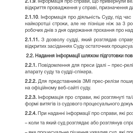
2.1.9
. Інформація про справи, що привернули ве
відкриття провадження у справі, призначення д
2.1.10
. Інформація про діяльність Суду, під ча
найкоротші строки, але не пізніше ніж за 3 роб
робочих днів з дня одержання прохання про над
2.1.11
.
З дозволу судді, який розглядав спра
відкритих засіданнях Суду остаточних процесуа
2.2. Надання інформації шляхом підготовки пов
2.2.1
.
Повідомлення для преси (далі – прес-рел
апарату суду та судді-спікера.
2.2.2
.
Для представників ЗМІ прес-релізи поши
на офіційному веб-сайті суду.
2.2.3
.
Інформація про справи, які розглянуті та
формі витягів із судового процесуального докум
2.2.4
.
При наданні інформації про справи, які ро
– коли та який суд розглядає або розглянув спр
– яке процесуальне рішення ухвалив суд, які про