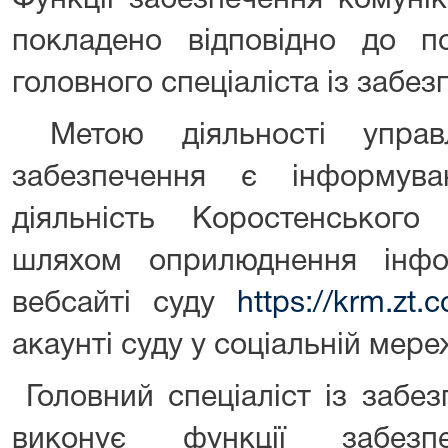
Функції забезпечення комунік
покладено відповідно до по
головного спеціаліста із забез
Метою діяльності управл
забезпечення є інформува
діяльність Коростенського
шляхом оприлюднення інфо
вебсайті суду
https://krm.zt.c
акаунті суду у соціальній мере
Головний спеціаліст із забез
виконує функції забезп