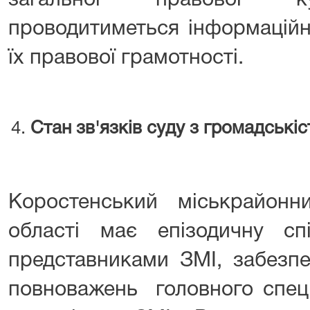
загальної правової ку
проводитиметься інформаційн
їх правової грамотності.
Стан зв'язків суду з громадські
Коростенський міськрайон
області має епізодичну с
представниками ЗМІ, забезпе
повноважень головного спеці