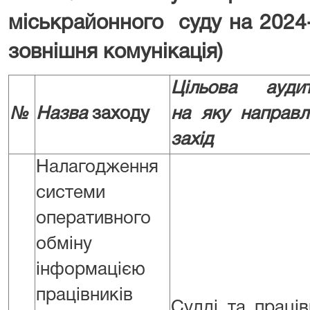
міськрайонного суду на 20
24
зовнішня комунікація)
Цільова аудит
№
Назва
заходу
на яку направл
захід
Налагодження
системи
оперативного
обміну
інформацією
працівників
Судді та праці