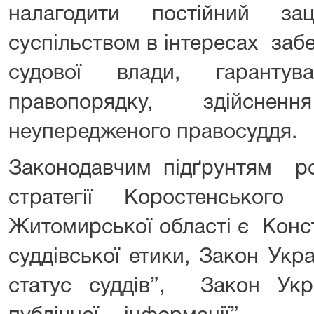
налагодити постійний за
суспільством в інтересах заб
судової влади, гарантув
правопорядку, здійснен
неупередженого правосуддя.
Законодавчим підґрунтям ро
стратегії Коростенського
Житомирської області є Конст
суддівської етики, Закон Укр
статус суддів”, Закон Ук