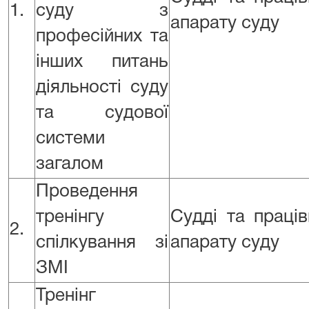
1.
суду з
апарату суду
професійних та
інших питань
діяльності суду
та судової
системи
загалом
Проведення
тренінгу
Судді та праці
2.
спілкування зі
апарату суду
ЗМІ
Тренінг