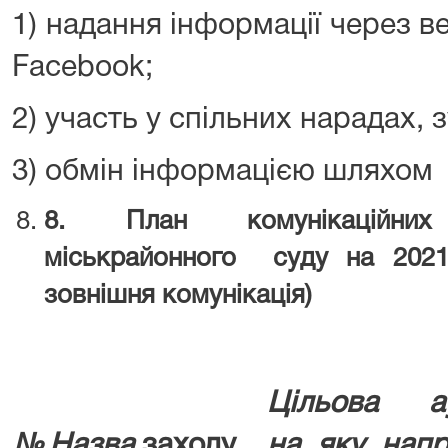
1) надання інформації через ве
Facebook;
2) участь у спільних нарадах, 
3) обмін інформацією шляхом 
8
. План комунікаційних
міськрайонного суду на 20
2
зовнішня комунікація)
Цільова ау
№
Назва
заходу
на яку нап