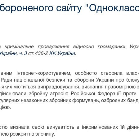
бороненого сайту "Однокласс
в кримінальне провадження відносно громадянки Украї
країни, ч. 3
ст. 436-2
КК України
.
вним Інтернет-користувачем, особисто створила власн
ади національної безпеки та оборони України про блоку
яких міститься виправдовування, визнання правомірною збр
здійснювали збройну агресію Російської Федерації проти 
гулярних незаконних збройних формувань, озброєних банд 
цією.
стю визнала свою винуватість в інкримінованих їй діян
нею розкриттю злочину.