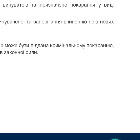
о винуватою та призначено покарання у виді
инуваченої
та запобігання вчиненню нею нових
і не може бути піддана кримінальному покаранню,
в законної сили.