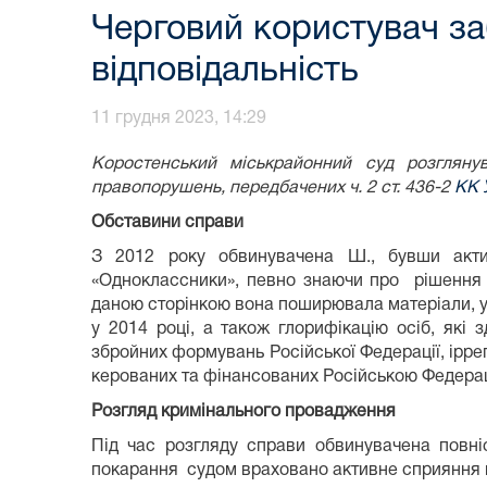
Черговий користувач за
відповідальність
11 грудня 2023, 14:29
Коростенський міськрайонний суд розгляну
правопорушень, передбачених ч. 2 ст. 436-2
КК У
Обставини справи
З 2012 року обвинувачена Ш.,
бувши акти
«Одноклассники»,
певно знаючи про рішення Р
даною сторінкою вона
поширювала матеріали, у 
у 2014 році, а також глорифікацію осіб, які 
збройних формувань Російської Федерації, ірре
керованих та фінансованих Російською Федера
Розгляд кримінального провадження
Під час розгляду справи обвинувачена повні
покарання судом враховано активне сприяння 