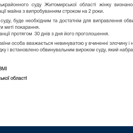
ькрайонного суду Житомирської області жінку визнан
ації майна з випробуванням строком на 2 роки.
 суду, буде необхідним та достатнім для виправлення
обв
и меті покарання.
анції протягом 30 днів з дня його проголошення.
України особа вважається невинуватою у вчиненні злочину 
ядку і встановлено обвинувальним вироком суду, який набра
 ЗМІ
кої області