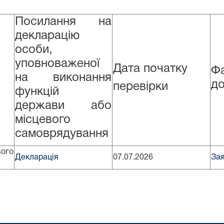
Посилання на
декларацію
особи,
уповноваженої
Дата початку
Ф
на виконання
д
перевірки
функцій
держави або
місцевого
самоврядування
ого
Декларація
07.07.2026
За