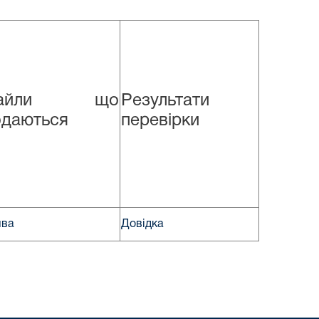
айли що
Результати
одаються
перевірки
ява
Довідка