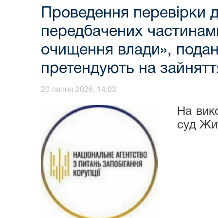
Проведення перевірки д
передбачених частинами
очищення влади», подани
претендують на зайнятт
20 липня 2026, 14:03
На вик
суд Жи