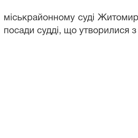
міськрайонному суді Житомирс
посади судді, що утворилися з