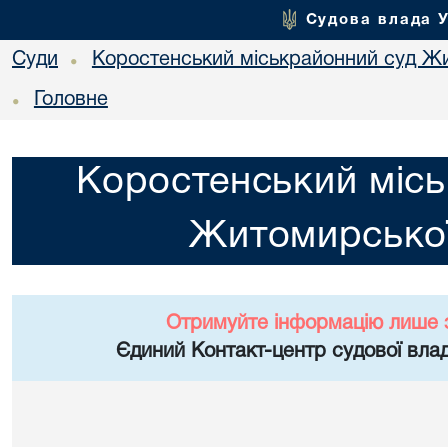
Судова влада 
Суди
Коростенський міськрайонний суд Жи
•
Головне
•
Коростенський місь
Житомирської
Отримуйте інформацію лише 
Єдиний Контакт-центр судової влад