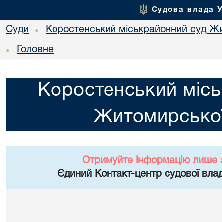
Судова влада 
Суди
Коростенський міськрайонний суд Жи
•
Головне
•
Коростенський місь
Житомирської
Отримуйте інформацію лише 
Єдиний Контакт-центр судової влад