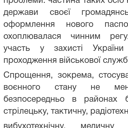
проблеми: частина таких осіб
держави своєї громадянс
оформлення нового пасп
охоплювалася чинним рег
участь у захисті Україн
проходження військової служб
Спрощення, зокрема, стосува
воєнного стану не мен
безпосередньо в районах 
стрілецьку, тактичну, радіотехн
вибухотехнічну, медичн