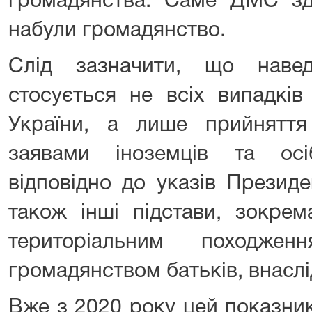
громадянства. Саме ДМС зді
набули громадянство.
Слід зазначити, що навед
стосується не всіх випадків
України, а лише прийнятт
заявами іноземців та ос
відповідно до указів Презид
також інші підстави, зокре
територіальним походже
громадянством батьків, внасл
Вже з 2020 року цей показник