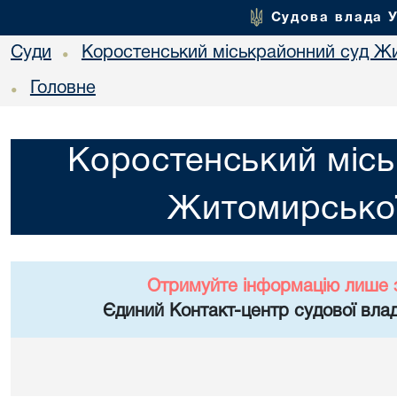
Судова влада 
Суди
Коростенський міськрайонний суд Жи
•
Головне
•
Коростенський місь
Житомирської
Отримуйте інформацію лише 
Єдиний Контакт-центр судової влад