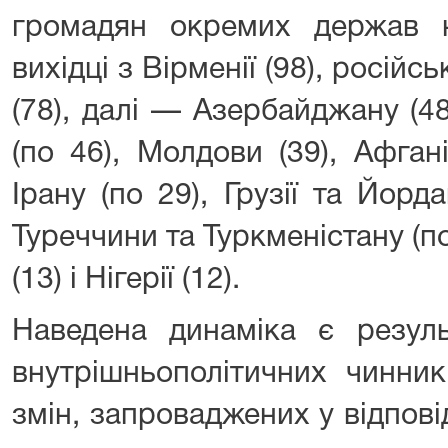
громадян окремих держав 
вихідці з Вірменії (98), російсь
(78), далі — Азербайджану (48
(по 46), Молдови (39), Афгані
Ірану (по 29), Грузії та Йордан
Туреччини та Туркменістану (по
(13) і Нігерії (12).
Наведена динаміка є резуль
внутрішньополітичних чинник
змін, запроваджених у відпов