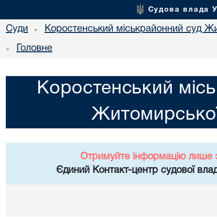
Судова влада 
Суди
Коростенський міськрайонний суд Жи
•
Головне
•
Коростенський місь
Житомирської
Отримуйте інформацію лише 
Єдиний Контакт-центр судової влад