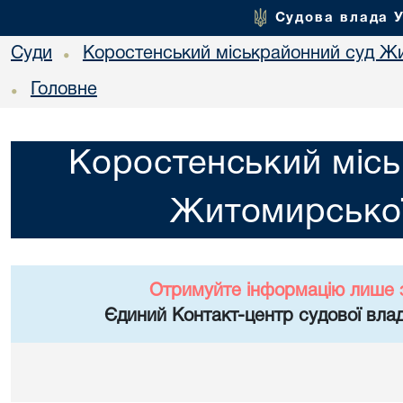
Судова влада 
Суди
Коростенський міськрайонний суд Жи
•
Головне
•
Коростенський місь
Житомирської
Отримуйте інформацію лише 
Єдиний Контакт-центр судової влад