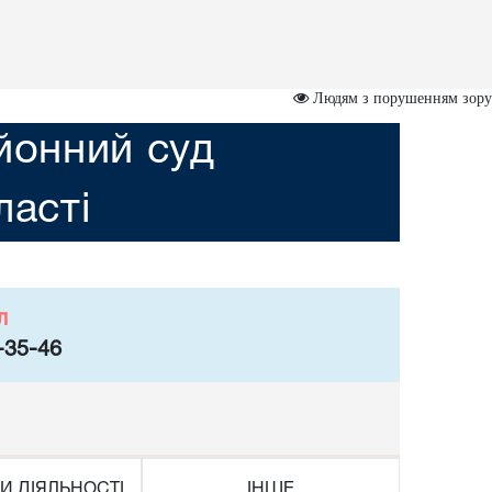
Людям з порушенням зору
йонний суд
асті
л
-35-46
И ДІЯЛЬНОСТІ
ІНШЕ