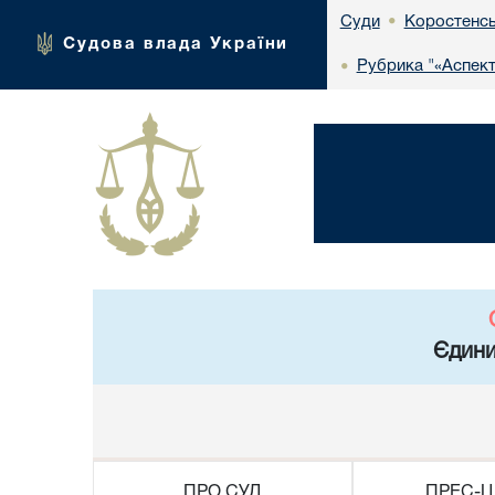
Коростенсь
Суди
•
Судова влада України
Рубрика "«Аспект
•
Єдини
ПРО СУД
ПРЕС-Ц