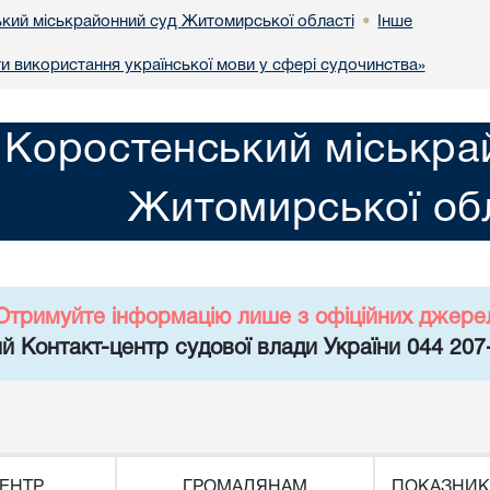
кий міськрайонний суд Житомирської області
Інше
•
и використання української мови у сфері судочинства»
Коростенський міськра
Житомирської обл
Отримуйте інформацію лише з офіційних джере
й Контакт-центр судової влади України 044 207
ЕНТР
ГРОМАДЯНАМ
ПОКАЗНИК