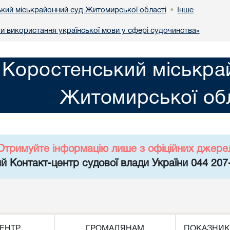
кий міськрайонний суд Житомирської області
Інше
•
и використання української мови у сфері судочинства»
Коростенський міськра
Житомирської обл
Отримуйте інформацію лише з офіційних джере
й Контакт-центр судової влади України 044 207
ЕНТР
ГРОМАДЯНАМ
ПОКАЗНИК