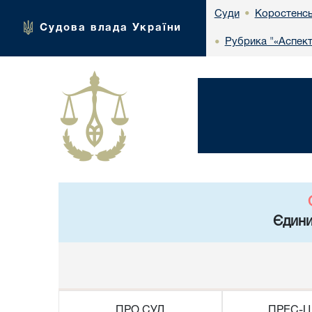
Коростенсь
Суди
•
Судова влада України
Рубрика "«Аспект
•
Єдини
ПРО СУД
ПРЕС-Ц