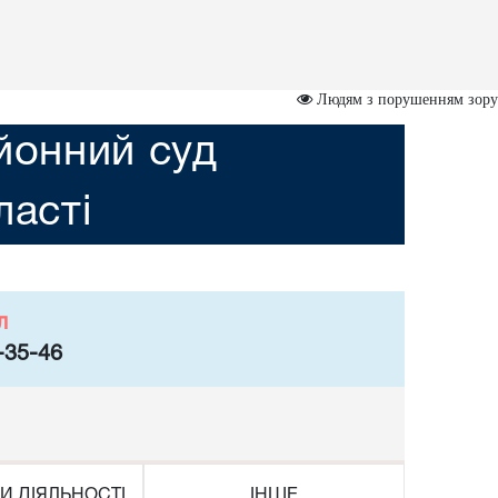
Людям з порушенням зору
йонний суд
асті
л
-35-46
И ДІЯЛЬНОСТІ
ІНШЕ