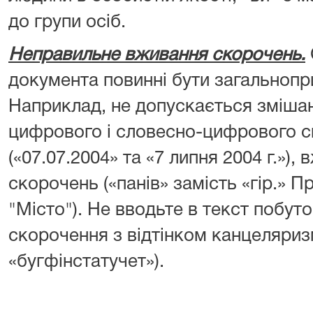
до групи осіб.
Неправильне вживання скорочень.
документа повинні бути загальноп
Наприклад, не допускається змішан
цифрового і словесно-цифрового 
(«07.07.2004» та «7 липня 2004 г.»),
скорочень («панів» замість «гір.» П
"Місто"). Не вводьте в текст побут
скорочення з відтінком канцеляриз
«бугфінстатучет»).