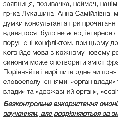
заявниця, позивачка, наймач, нанім
гр-ка Лукашина, Анна Самійлівна, м
думки консультанта при прочитанні 
вдавалося; було не ясно, інтереси 
порушені конфліктом, при цьому д
кого йде мова в кожному новому ре
синонім може спотворити зміст фра
Порівняйте і вирішите одне чи поня
словосполученнями: «орган влади» 
влади» та «державний орган», «освіт
Безконтрольне використання омоні
звучанням
,
але розрізняються за зм