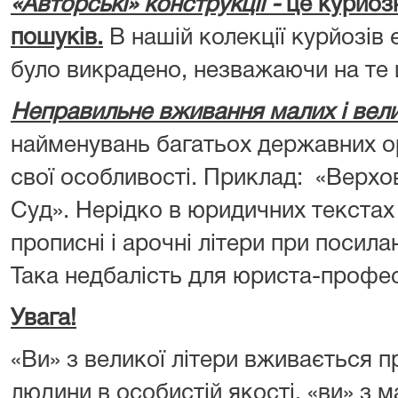
«Авторські» конструкції -
це курйозн
пошуків.
В нашій колекції курйозів 
було викрадено, незважаючи на те
Неправильне вживання малих і вели
найменувань багатьох державних орг
свої особливості. Приклад: «Верхо
Суд». Нерідко в юридичних текста
прописні і арочні літери при посила
Така недбалість для юриста-профе
Увага!
«Ви» з великої літери вживається 
людини в особистій якості, «ви» з м