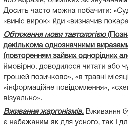
або виразів, близьких за звучанням
Досить часто можна побачити: «Суд
«виніс вирок» йди «визначив покара
Обтяження мови тавтологією
(Позн
декількома однозначними виразами
(повторенням зайвих однорідних але
ймовірно, доводилося читати або чу
грошей позичково», «в травні місяці»
«інформаційне повідомлення», «схе
візуально».
Вживання жаргонізмів.
Вживання бу
є небажаним як для усного, так і д