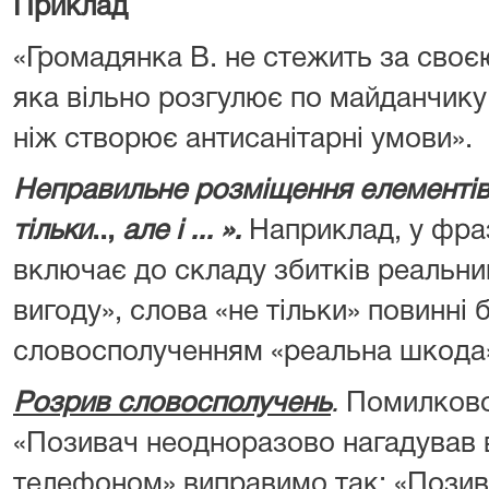
Приклад
«Громадянка В. не стежить за сво
яка вільно розгулює по майданчику п
ніж створює антисанітарні умови».
Неправильне розміщення елементів 
тільки
..,
але і ... ».
Наприклад, у фразі
включає до складу збитків реальни
вигоду», слова «не тільки» повинні 
словосполученням «реальна шкода
Розрив словосполучень
.
Помилково
«Позивач неодноразово нагадував в
телефоном» виправимо так: «Пози