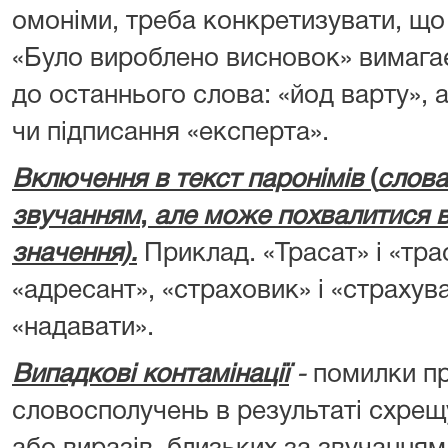
омоніми, треба конкретизувати, що
«Було вироблено висновок» вимага
до останнього слова: «йод варту», 
чи підписання «експерта».
Включення в текст паронімів
(
слова
звучанням
,
але може похвалитися в
значення).
Приклад. «Трасат» і «трас
«адресант», «страховик» і «страхува
«надавати».
Випадкові контамінації
-
помилки пр
словосполучень в результаті схрещу