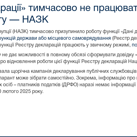
арації» тимчасово не працюва
сту — НАЗК
упції (НАЗК) тимчасово призупинило роботу функції «Дані д
функцій держави або місцевого самоврядування
(Реєстр де
і функції Реєстру декларацій працюють у звичному режимі,
п
у не дає можливості в повному обсязі сформувати довідку 
Про відновлення роботи цієї функції Реєстру декларацій На
увала щорічна кампанія декларування публічних службовців 
кларант може зібрати самостійно. Зокрема, інформацію про
 осіб – платників податків (ДРФО) наразі немає інформації
 лютого 2025 року.