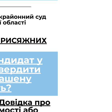
________________