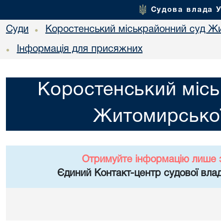
Судова влада 
Суди
Коростенський міськрайонний суд Жи
•
Інформація для присяжних
•
Коростенський місь
Житомирської
Отримуйте інформацію лише 
Єдиний Контакт-центр судової влад