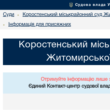
Судова влада 
Суди
Коростенський міськрайонний суд Жи
•
Інформація для присяжних
•
Коростенський місь
Житомирської
Отримуйте інформацію лише 
Єдиний Контакт-центр судової влад