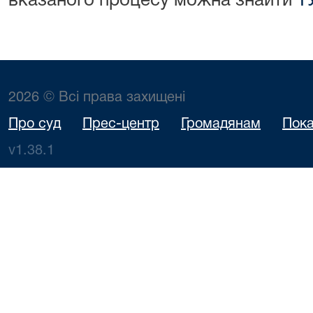
вказаного процесу можна знайти
Т
2026 © Всі права захищені
Про суд
Прес-центр
Громадянам
Пока
v1.38.1