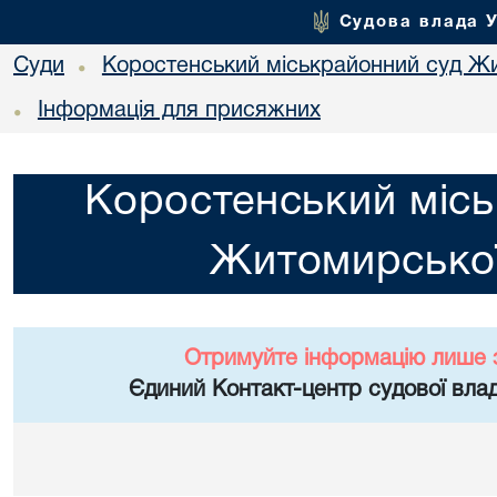
Судова влада 
Суди
Коростенський міськрайонний суд Жи
•
Інформація для присяжних
•
Коростенський місь
Житомирської
Отримуйте інформацію лише 
Єдиний Контакт-центр судової влад