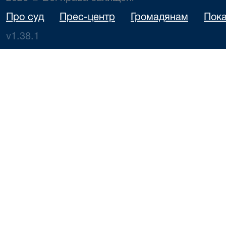
Про суд
Прес-центр
Громадянам
Пока
v1.38.1