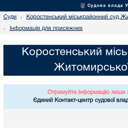
Судова влада 
Суди
Коростенський міськрайонний суд Жи
•
Інформація для присяжних
•
Коростенський місь
Житомирської
Отримуйте інформацію лише 
Єдиний Контакт-центр судової влад