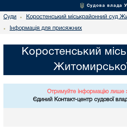
Судова влада 
Суди
Коростенський міськрайонний суд Жи
•
Інформація для присяжних
•
Коростенський місь
Житомирської
Отримуйте інформацію лише 
Єдиний Контакт-центр судової влад