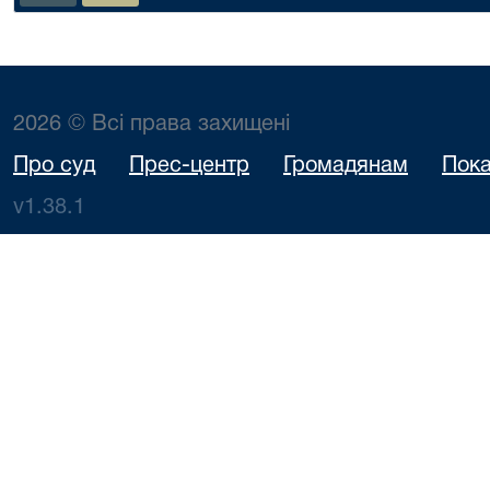
викон
викон
окр
Житоми
обл
2026 © Всі права захищені
Клим
Анд
Про суд
Прес-центр
Громадянам
Пока
Микола
боржник
v1.38.1
Олек
Вікто
предс
заяв
Крол
Руслан 
Особа
притяга
07.08.2026
адм
Івашкевич О.Г.
279/5100/26