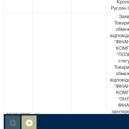
Крол
Руслан 
Заяв
Товари
обме
відповід
"ФІНА
КОМП
"ПОЗ
стяг
Товари
обме
відповід
"ФІНА
КОМП
"ОН
ФІНА
заінтер
07.08.2026
Невмержицька
279/4614/26
осо
08:10
О.А.
Прив