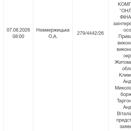
КОМП
"ОН
ФІНА
заінтер
07.08.2026
Невмержицька
осо
279/4442/26
08:00
О.А.
Прив
викон
викон
окр
Житоми
обл
Клим
Анд
Микола
борж
Тарго
Анд
Віталі
предс
заяв