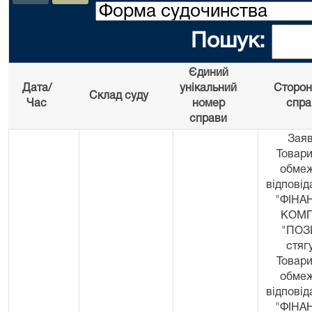
Пошук:
Єдиний
Дата/
унікальний
Сторон
Склад суду
Час
номер
спра
справи
Заяв
Товари
обме
відповід
"ФІНА
КОМП
"ПОЗ
стяг
Товари
обме
відповід
"ФІНА