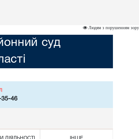
Людям з порушенням зору
йонний суд
асті
л
-35-46
И ДІЯЛЬНОСТІ
ІНШЕ