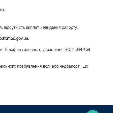
ою.
відсутність виплат, невидання рапорту,
pd@mod.gov.ua
.
и. Телефон головного управління ВСП:
044 454
законного позбавлення волі або недбалості, що