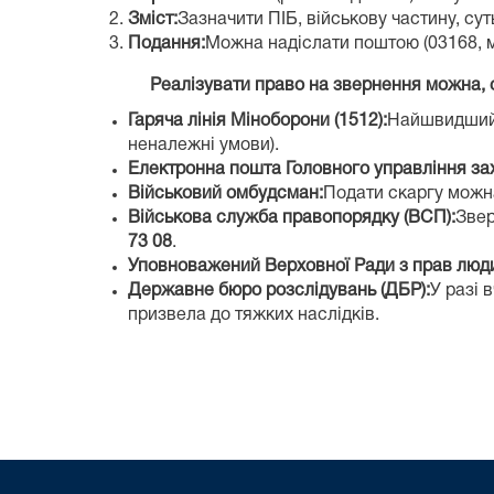
Зміст:
Зазначити ПІБ, військову частину, сут
Подання:
Можна надіслати поштою (03168, м
Реалізувати право на звернення можна,
Гаряча лінія Міноборони (1512):
Найшвидший 
неналежні умови).
Електронна пошта Головного управління за
Військовий омбудсман:
Подати скаргу можн
Військова служба правопорядку (ВСП):
Звер
73 08
.
Уповноважений Верховної Ради з прав люд
Державне бюро розслідувань (ДБР):
У разі 
призвела до тяжких наслідків.