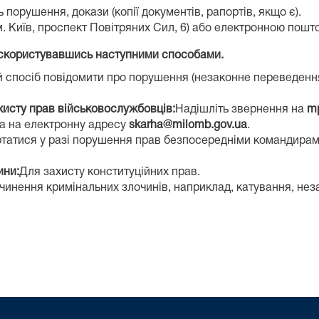
ь порушення, докази (копії документів, рапортів, якщо є).
. Київ, проспект Повітряних Сил, 6) або електронною пошт
 скористувавшись наступними способами.
спосіб повідомити про порушення (незаконне переведення, 
хисту прав військовослужбовців:
Надішліть звернення на
m
а на електронну адресу
skarha@milomb.gov.ua
.
татися у разі порушення прав безпосередніми командирам
ини:
Для захисту конституційних прав.
вчинення кримінальних злочинів, наприклад, катування, не