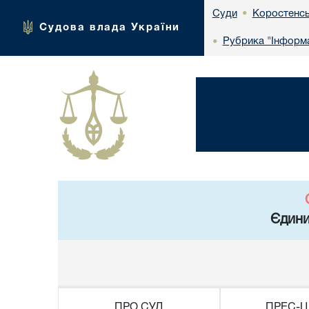
Коростенсь
Суди
•
Судова влада України
Рубрика "Інформа
•
Єдини
ПРО СУД
ПРЕС-Ц