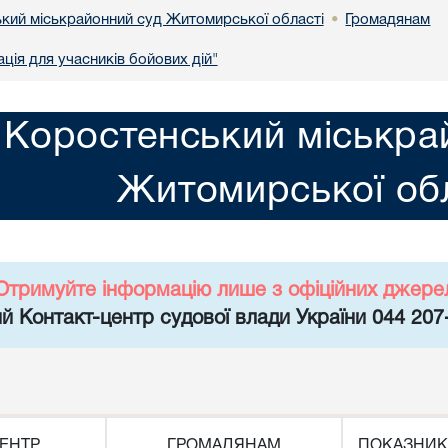
кий міськрайонний суд Житомирської області
Громадянам
•
ція для учасників бойових дій"
Коростенський міськра
Житомирської обл
Отримуйте інформацію лише з офіційних джере
й Контакт-центр судової влади України 044 207
ЕНТР
ГРОМАДЯНАМ
ПОКАЗНИК