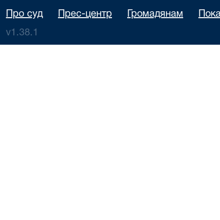
Про суд
Прес-центр
Громадянам
Пока
v1.38.1