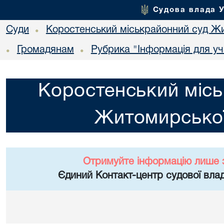
Судова влада 
Суди
Коростенський міськрайонний суд Жи
•
Громадянам
Рубрика "Інформація для уч
•
•
Коростенський місь
Житомирської
Отримуйте інформацію лише 
Єдиний Контакт-центр судової влад