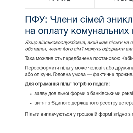
ПФУ: Члени сімей зникл
на оплату комунальних 
Якщо військовослужбовця, який мав пільги на о
обставин, члени його сім’ї можуть оформити ви
Така можливість передбачена постановою Кабіне
Переоформити пільгу може чоловік або дружина, 
або опікуни. Головна умова — фактичне прожива
Для отримання пільг потрібно подати:
заяву довільної форми з банківськими рекв
витяг з Єдиного державного реєстру ветера
Пільги виплачуються у грошовій формі згідно з