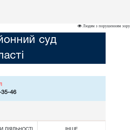
Людям з порушенням зору
йонний суд
асті
л
-35-46
И ДІЯЛЬНОСТІ
ІНШЕ