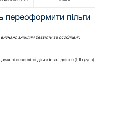
ть переоформити пільги
 визнано зниклим безвісти за особливих
ені повнолітні діти з інвалідністю (І–ІІ група)