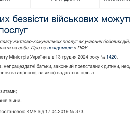
их безвісти військових можу
послуг
плату житлово-комунальних послуг як учасник бойових дій,
плати на себе. Про це
повідомили
в ПФУ.
ту Міністрів України від 13 грудня 2024 року №
1420
.
непрацездатні батьки, законний представник дитини, неодруж
ння за адресою, за якою надається пільга.
ізитами;
нів війни.
 постановою КМУ від 17.04.2019 № 373.