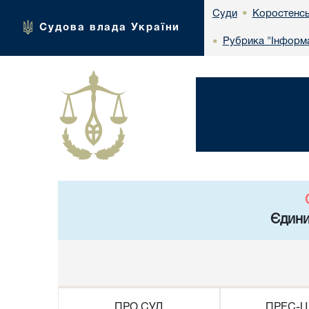
Коростенсь
Суди
•
Судова влада України
Рубрика "Інформа
•
Єдини
ПРО СУД
ПРЕС-Ц