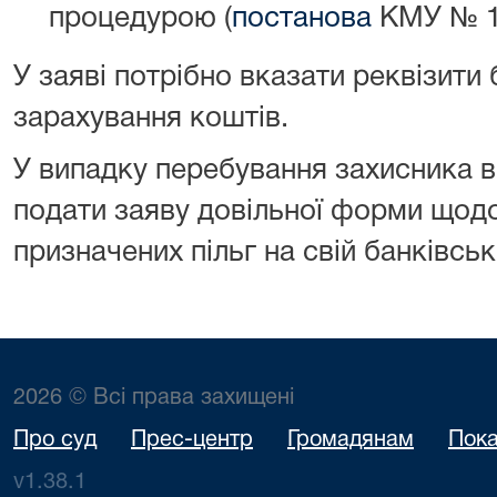
процедурою (
постанова
КМУ № 13
У заяві потрібно вказати реквізити
зарахування коштів.
У випадку перебування захисника в
подати заяву довільної форми щод
призначених пільг на свій банківсь
2026 © Всі права захищені
Про суд
Прес-центр
Громадянам
Пока
v1.38.1