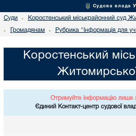
Судова влада 
Суди
Коростенський міськрайонний суд Жи
•
Громадянам
Рубрика "Інформація для уч
•
•
Коростенський місь
Житомирської
Отримуйте інформацію лише 
Єдиний Контакт-центр судової влад