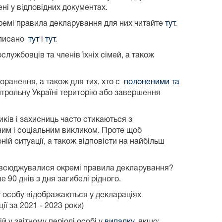
ні у відповідних документах.
кремі правила декларування для них читайте
тут
.
описано
тут
і
тут
.
лужбовців та членів їхніх сімей, а також
поранення, а також для тих, хто є
полоненими та
онтрольну Україні територію або завершення
ків і захисниць часто стикаються з
им і соціальним викликом. Проте щоб
ій ситуації, а також відповісти на найбільш
зповсюджувалися окремі правила декларування?
 90 днів з дня загибелі рідного.
ку особу відображаються у деклараціях
ї за 2021 - 2023 роки)
 у звітному періоді особі у
випадку
, якщо: