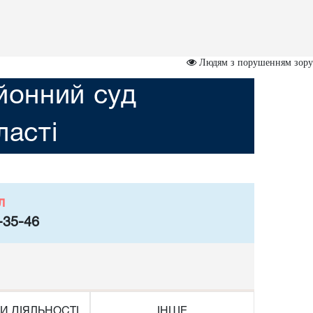
Людям з порушенням зору
йонний суд
асті
л
-35-46
И ДІЯЛЬНОСТІ
ІНШЕ