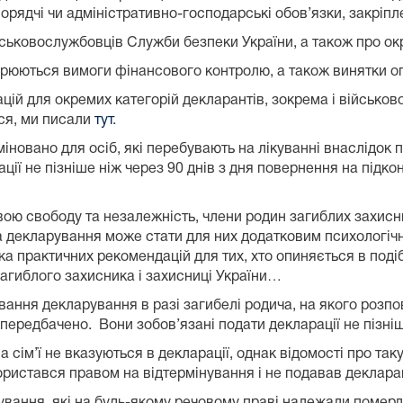
орядчі чи адміністративно-господарські обов’язки, закріпле
йськовослужбовців Служби безпеки України, а також про о
ширюються вимоги фінансового контролю, а також винятки 
ій для окремих категорій декларантів, зокрема і військовос
ся, ми писали
тут
.
міновано для осіб, які перебувають на лікуванні внаслідок 
ації не пізніше ніж через 90 днів з дня повернення на підк
вою свободу та незалежність, члени родин загиблих захисни
 декларування може стати для них додатковим психологічн
а практичних рекомендацій для тих, хто опиняється в подібн
загиблого захисника і захисниці України…
ування декларування в разі загибелі родича, на якого ро
передбачено. Вони зобов’язані подати декларації не пізніше
а сім’ї не вказуються в декларації, однак відомості про та
ористався правом на відтермінування і не подавав деклараці
вання, які на будь-якому речовому праві належали померлій