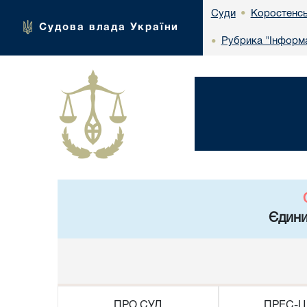
Коростенсь
Суди
•
Судова влада України
Рубрика "Інформа
•
Єдини
ПРО СУД
ПРЕС-Ц