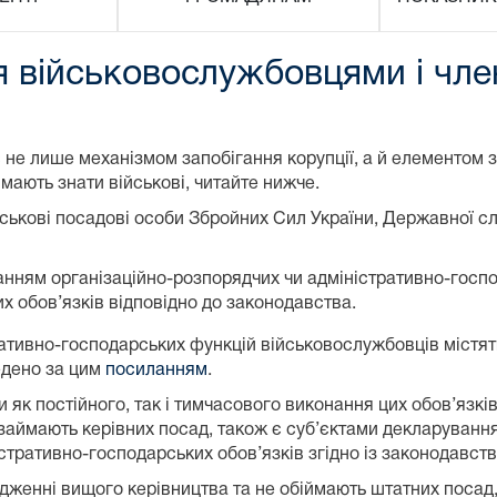
 військовослужбовцями і член
не лише механізмом запобігання корупції, а й елементом 
 мають знати військові, читайте нижче.
ькові посадові особи Збройних Сил України, Державної сл
нанням організаційно-розпорядчих чи адміністративно-госпо
х обов’язків відповідно до законодавства.
ативно-господарських функцій військовослужбовців містять
ведено за цим
посиланням
.
 як постійного, так і тимчасового виконання цих обов’язк
е займають керівних посад, також є суб’єктами декларуван
стративно-господарських обов’язків згідно із законодавст
дженні вищого керівництва та не обіймають штатних посад,