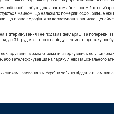
омерлій особі, набуте декларантом або членом його сім’ї (
стуються майном, що належало померлій особі, більше ніж 
мови, що право володіння чи користування виникло щонаймен
відтермінування і не подавав декларації за попередні звітн
, до 31 грудня звітного періоду, відомості про таку особ
нь декларування можна отримати, звернувшись до уповнов
е, або зателефонувавши на гарячу лінію Національного аге
сникам і захисницям України за їхню відданість, сміливість