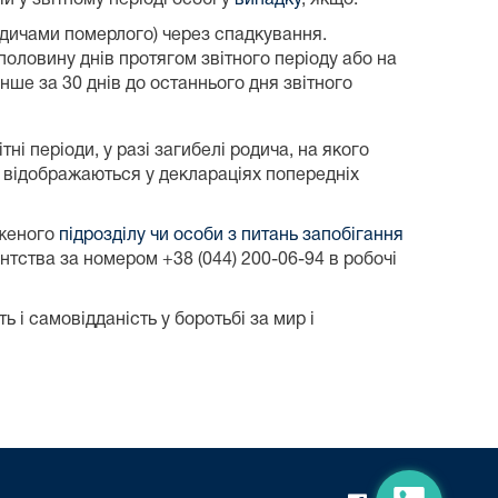
родичами померлого) через спадкування.
половину днів протягом звітного періоду або на
ше за 30 днів до останнього дня звітного
і періоди, у разі загибелі родича, на якого
у відображаються у деклараціях попередніх
аженого
підрозділу чи особи з питань запобігання
нтства за номером +38 (044) 200-06-94 в робочі
 і самовідданість у боротьбі за мир і