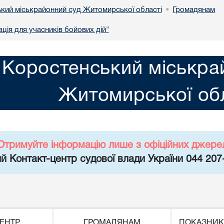
кий міськрайонний суд Житомирської області
Громадянам
•
ція для учасників бойових дій"
Коростенський міськра
Житомирської обл
Отримуйте інформацію лише з офіційних джере
й Контакт-центр судової влади України 044 207
ЕНТР
ГРОМАДЯНАМ
ПОКАЗНИК