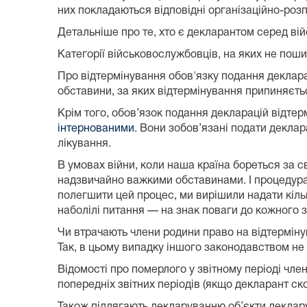
них покладаються відповідні організаційно-розп
Детальніше про те, хто є декларантом серед ві
Категорії військовослужбовців, на яких не по
Про відтермінування обов'язку подання декларац
обставини, за яких відтермінування припиняєть
Крім того, обов’язок подання декларацій відтер
інтернованими
. Вони зобов’язані подати деклар
лікування.
В умовах війни, коли наша країна бореться за с
надзвичайно важкими обставинами. І процедура
полегшити цей процес, ми вирішили надати кільк
наболілі питання — на знак поваги до кожного 
Чи втрачають члени родини право на відтермін
Так, в цьому випадку іншого законодавством не 
Відомості про померлого у звітному періоді член
попередніх звітних періодів (якщо декларант ск
Також підлягають декларуванню об’єкти деклару