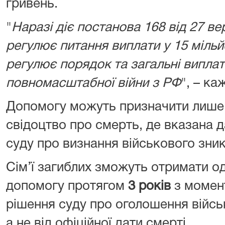
гривень.
"
Наразі діє постанова 168 від 27 ве
регулює питання виплати у 15 мільй
регулює порядок та загальні виплати
повномасштабної війни з РФ
", – ка
Допомогу можуть призначити лише т
свідоцтво про смерть, де вказана д
суду про визнання військового зник
Сім’ї загиблих зможуть отримати 
допомогу протягом
3 років
з момент
рішення суду про оголошення війс
а не від офіційної дати смерті.