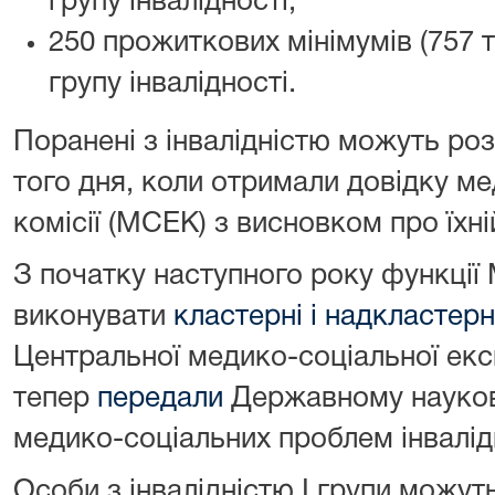
групу інвалідності;
250 прожиткових мінімумів (757 ти
групу інвалідності.
Поранені з інвалідністю можуть ро
того дня, коли отримали довідку мед
комісії (МСЕК) з висновком про їхні
З початку наступного року функції
виконувати
кластерні і надкластерні
Центральної медико-соціальної експ
тепер
передали
Державному науков
медико-соціальних проблем інвалід
Особи з інвалідністю І групи можу