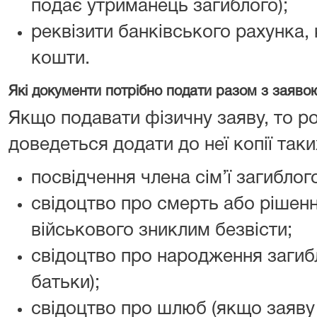
подає утриманець загиблого);
реквізити банківського рахунка,
кошти.
Які документи потрібно подати разом з заяво
Якщо подавати фізичну заяву, то р
доведеться додати до неї копії так
посвідчення члена сім’ї загиблог
свідоцтво про смерть або рішен
військового зниклим безвісти;
свідоцтво про народження загиб
батьки);
свідоцтво про шлюб (якщо заяву