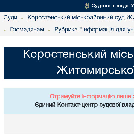
Судова влада 
Суди
Коростенський міськрайонний суд Жи
•
Громадянам
Рубрика "Інформація для уч
•
•
Коростенський місь
Житомирської
Отримуйте інформацію лише 
Єдиний Контакт-центр судової влад