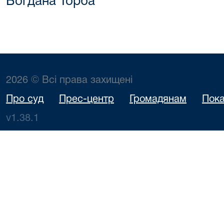
Богдана Торба
2026 © Всі права захищені
Про суд
Прес-центр
Громадянам
Пока
v1.38.1