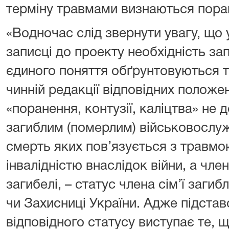
терміну травмами визнаються поране
«Водночас слід звернути увагу, що 
записці до проекту необхідність з
єдиного поняття обґрунтовуються т
чинній редакції відповідних положе
«поранення, контузії, каліцтва» не
загиблим (померлим) військовослуж
смерть яких пов’язується з травмо
інвалідністю внаслідок війни, а члена
загибелі, – статус члена сім’ї заги
чи Захисниці України. Адже підстав
відповідного статусу виступає те, 