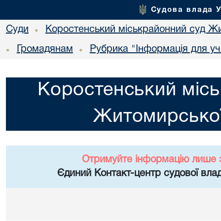
Судова влада 
Суди
Коростенський міськрайонний суд Жи
•
Громадянам
Рубрика "Інформація для уч
•
•
Коростенський місь
Житомирської
Отримуйте інформацію лише 
Єдиний Контакт-центр судової влад