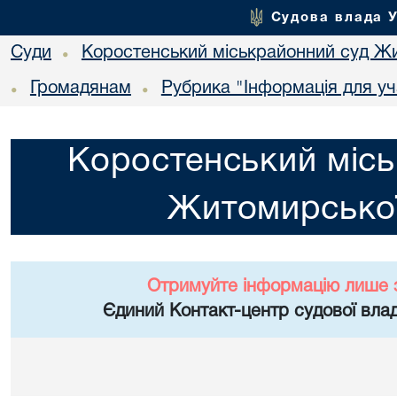
Судова влада 
Суди
Коростенський міськрайонний суд Жи
•
Громадянам
Рубрика "Інформація для уч
•
•
Коростенський місь
Житомирської
Отримуйте інформацію лише 
Єдиний Контакт-центр судової влад