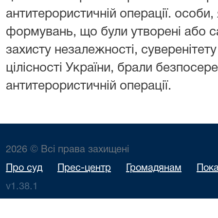
антитерористичній операції. особи,
формувань, що були утворені або с
захисту незалежності, суверенітету
цілісності України, брали безпосер
антитерористичній операції.
2026 © Всі права захищені
Про суд
Прес-центр
Громадянам
Пока
v1.38.1