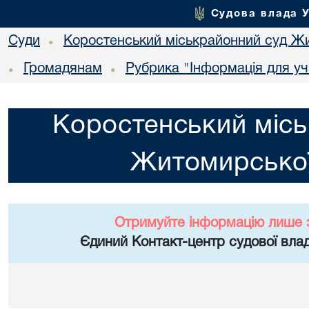
Судова влада 
Суди
Коростенський міськрайонний суд Жи
•
Громадянам
Рубрика "Інформація для уч
•
•
Коростенський місь
Житомирської
Отримуйте інформацію лише 
Єдиний Контакт-центр судової влад