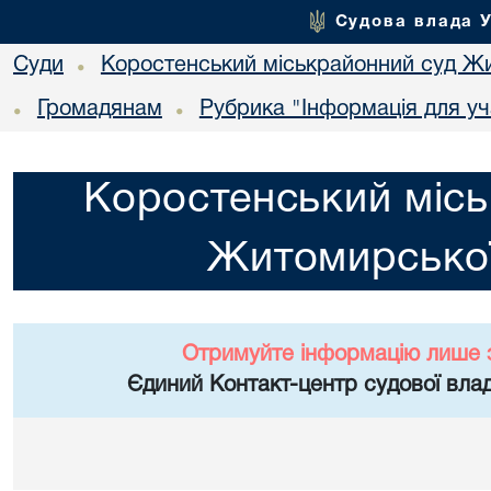
Судова влада 
Суди
Коростенський міськрайонний суд Жи
•
Громадянам
Рубрика "Інформація для уч
•
•
Коростенський місь
Житомирської
Отримуйте інформацію лише 
Єдиний Контакт-центр судової влад