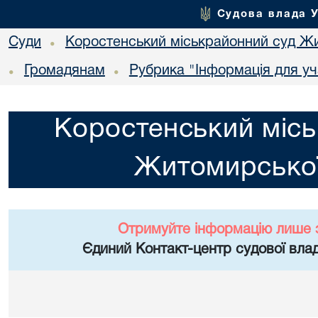
Судова влада 
Суди
Коростенський міськрайонний суд Жи
•
Громадянам
Рубрика "Інформація для уч
•
•
Коростенський місь
Житомирської
Отримуйте інформацію лише 
Єдиний Контакт-центр судової влад