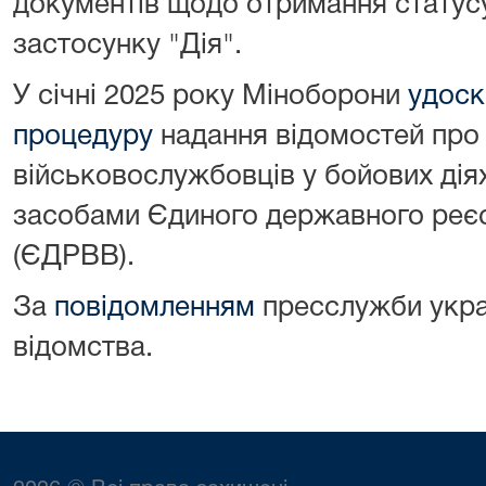
документів щодо отримання статусу
застосунку "Дія".
У січні 2025 року Міноборони
удоск
процедуру
надання відомостей про
військовослужбовців у бойових діях
засобами Єдиного державного реєс
(ЄДРВВ).
За
повідомленням
пресслужби укра
відомства.