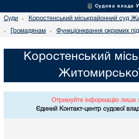
Судова влада 
Суди
Коростенський міськрайонний суд Жи
•
Громадянам
Функціонквання окремих пі
•
•
Коростенський місь
Житомирської
Отримуйте інформацію лише 
Єдиний Контакт-центр судової влад