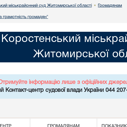
кий міськрайонний суд Житомирської області
Громадянам
•
 грамотність громадян"
Коростенський міськра
Житомирської обл
Отримуйте інформацію лише з офіційних джере
й Контакт-центр судової влади України 044 207
ЕНТР
ГРОМАДЯНАМ
ПОКАЗНИК