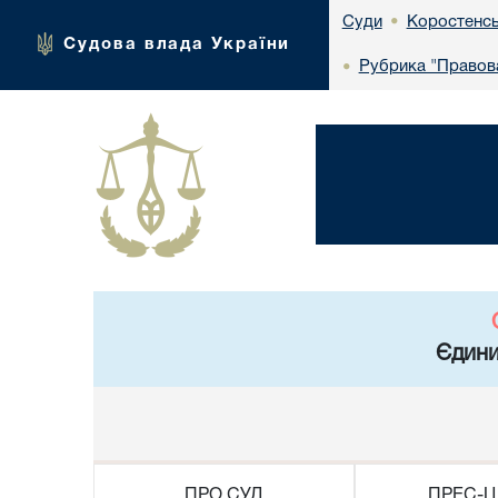
Коростенсь
Суди
•
Судова влада України
Рубрика "Правова
•
Єдини
ПРО СУД
ПРЕС-Ц