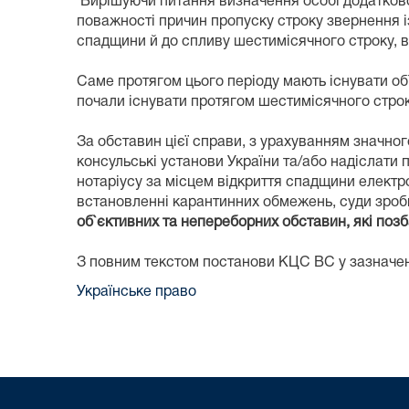
Вирішуючи питання визначення особі додатково
поважності причин пропуску строку звернення і
спадщини й до спливу шестимісячного строку, в
Саме протягом цього періоду мають існувати об
почали існувати протягом шестимісячного строк
За обставин цієї справи, з урахуванням значно
консульські установи України та/або надіслати
нотаріусу за місцем відкриття спадщини електр
встановленні карантинних обмежень, суди зроб
об`єктивних та непереборних обставин, які поз
З повним текстом постанови КЦС ВС у зазначе
Українське право