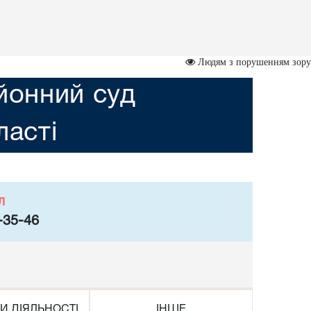
Людям з порушенням зору
йонний суд
асті
л
-35-46
И ДІЯЛЬНОСТІ
ІНШЕ