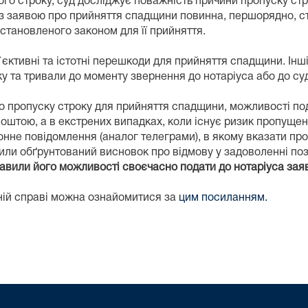
го строку, суд досліджує поважність причини пропуску стр
з заявою про прийняття спадщини повинна, першорядно, ст
становленого законом для її прийняття.
`єктивні та істотні перешкоди для прийняття спадщини. Інш
у та тривали до моменту звернення до нотаріуса або до суд
го пропуску строку для прийняття спадщини, можливості п
 поштою, а в екстрених випадках, коли існує ризик пропуще
онне повідомлення (аналог телеграми), в якому вказати пр
или обґрунтований висновок про відмову у задоволенні по
бавили його можливості своєчасно подати до нотаріуса зая
ній справі можна ознайомитися за
цим посиланням.