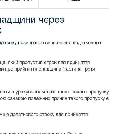
падщини через
С
правову позицію
про визначення додаткового
мця, який пропустив строк для прийняття
ви про прийняття спадщини (частина третя
вати з урахуванням тривалості такого пропуску
вною ознакою поважних причин такого пропуску є
ємцю додаткового строку для прийняття