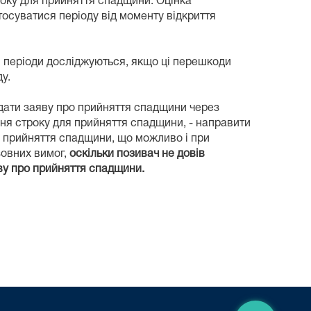
оку для прийняття спадщини. Оцінка
осуватися періоду від моменту відкриття
і періоди досліджуються, якщо ці перешкоди
у.
одати заяву про прийняття спадщини через
ння строку для прийняття спадщини, - направити
о прийняття спадщини, що можливо і при
зовних вимог,
оскільки позивач не довів
ву про прийняття спадщини.