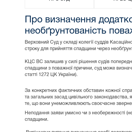
Про визначення додатк
необґрунтованість пова
Верховний Суд у складі колегії суддів Касацій
строку для прийняття спадщини через необґрун
КЦС ВС залишив у силі рішення судів попередніх
спадщини з поважної причини, суд може визначи
статті 1272 ЦК України).
За конкретних фактичних обставин кожної спра
та загальних засад цивільного законодавства, 
те, що вони унеможливлюють своєчасне зверне
Неподання заяви умисно чи з необережності (н
спадщини.