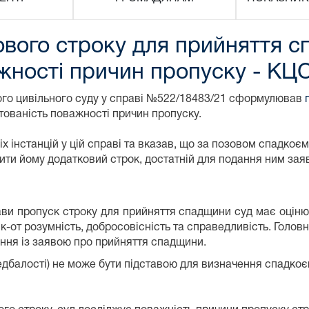
ового строку для прийняття с
жності причин пропуску - КЦ
ного цивільного суду у справі №522/18483/21 сформулював
тованість поважності причин пропуску.
 інстанцій у цій справі та вказав, що за позовом спадкоє
ти йому додатковий строк, достатній для подання ним зая
ви пропуск строку для прийняття спадщини суд має оціню
як-от розумність, добросовісність та справедливість. Голо
ння із заявою про прийняття спадщини.
едбалості) не може бути підставою для визначення спадко