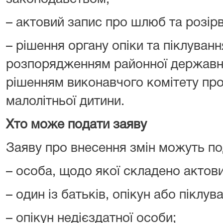
– актовий запис про шлюб та розір
– рішення органу опіки та піклуван
розпорядженням районної державної
рішенням виконавчого комітету про
малолітньої дитини.
Хто може подати заяву
Заяву про внесення змін можуть по
– особа, щодо якої складено актови
– один із батьків, опікун або піклув
– опікун недієздатної особи;