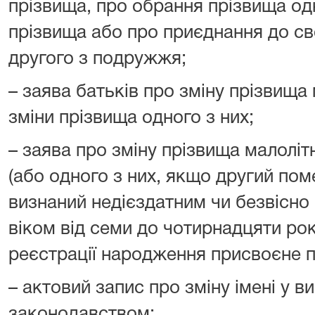
прізвища, про обрання прізвища одн
прізвища або про приєднання до св
другого з подружжя;
– заява батьків про зміну прізвища 
зміни прізвища одного з них;
– заява про зміну прізвища малоліт
(або одного з них, якщо другий по
визнаний недієздатним чи безвісно 
віком від семи до чотирнадцяти рок
реєстрації народження присвоєне п
– актовий запис про зміну імені у 
законодавством;