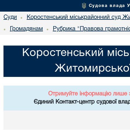
Судова влада 
Суди
Коростенський міськрайонний суд Жи
•
Громадянам
Рубрика "Правова грамотні
•
•
Коростенський місь
Житомирської
Отримуйте інформацію лише 
Єдиний Контакт-центр судової влад