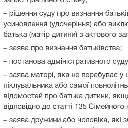
записі цивільного стану;
– рішення суду про визнання батькі
усиновлення (удочеріння) або викл
батька (матір дитини) з актового з
– заява про визнання батьківства;
– постанова адміністративного суду
– заява матері, яка не перебуває у 
піклувальника або самої повнолітн
відомостей про батька дитини, якщ
відповідно до статті 135 Сімейного 
– заява дружини або чоловіка, які 