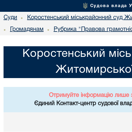
Судова влада 
Суди
Коростенський міськрайонний суд Жи
•
Громадянам
Рубрика "Правова грамотні
•
•
Коростенський місь
Житомирської
Отримуйте інформацію лише 
Єдиний Контакт-центр судової влад