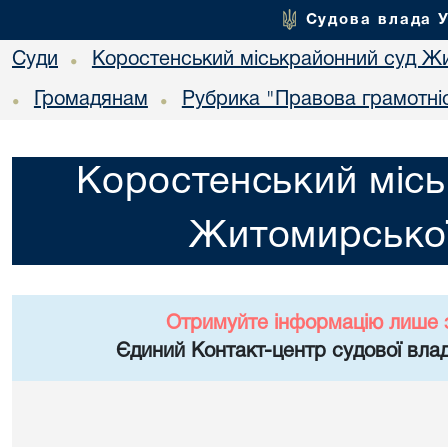
Судова влада 
Суди
Коростенський міськрайонний суд Жи
•
Громадянам
Рубрика "Правова грамотні
•
•
Коростенський місь
Житомирської
Отримуйте інформацію лише 
Єдиний Контакт-центр судової влад