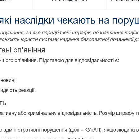
які наслідки чекають на пору
орушення, за яке передбачені штрафи, позбавлення водійс
з’яснюють юристи системи надання безоплатної правничої д
ані сп’яніння
ншого сп’яніння. Підставою для відповідальності є:
ечовин;
дкість реакції.
ть
ративну або кримінальну відповідальність. Розмір штрафу та
 адміністративні порушення (далі – КУпАП), якщо людина в