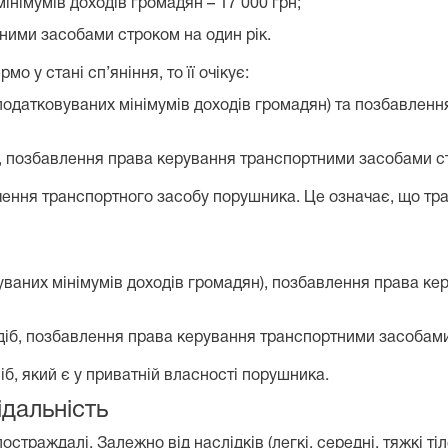
інімумів доходів громадян – 17 000 грн;
ними засобами строком на один рік.
 у стані сп’яніння, то її очікує:
неоподатковуваних мінімумів доходів громадян) та позбавле
б, позбавлення права керування транспортними засобами ст
ення транспортного засобу порушника. Це означає, що тр
вуваних мінімумів доходів громадян), позбавлення права к
діб, позбавлення права керування транспортними засобами 
б, який є у приватній власності порушника.
ідальність
остраждалі. Залежно від наслідків (легкі, середні, тяжкі т