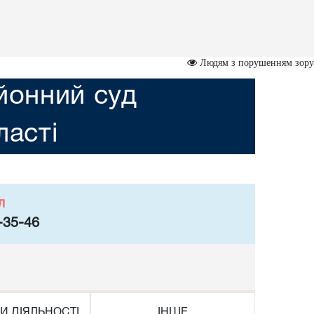
Людям з порушенням зору
йонний суд
асті
л
-35-46
И ДІЯЛЬНОСТІ
ІНШЕ