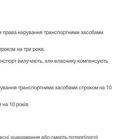
ння права керування транспортними засобами
роком на три роки.
анспорт вилучають, але власнику компенсують
ерування транспортними засобами строком на 10
на 10 років.
ілесні ушкодження або смерть потерпілого)