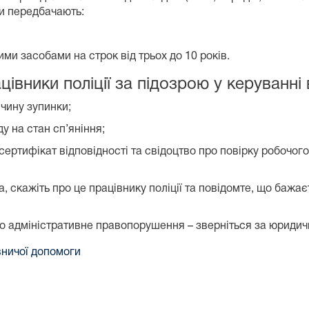
и передбачають:
ми засобами на строк від трьох до 10 років.
івники поліції за підозрою у керуванні 
ичину зупинки;
у на стан сп’яніння;
 сертифікат відповідності та свідоцтво про повірку робочог
, скажіть про це працівнику поліції та повідомте, що бажає
про адміністративне правопорушення – зверніться за юриди
вничої допомоги