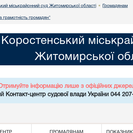
кий міськрайонний суд Житомирської області
Громадянам
•
 грамотність громадян"
Коростенський міськра
Житомирської обл
Отримуйте інформацію лише з офіційних джере
й Контакт-центр судової влади України 044 207
ЕНТР
ГРОМАДЯНАМ
ПОКАЗНИК