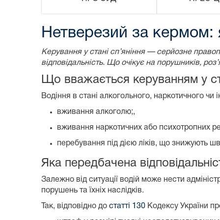
Нетверезий за кермом: 
Керування у стані сп’яніння — серйозне правоп
відповідальність. Що очікує на порушників, ро
Що вважається керуванням у ст
Водіння в стані алкогольного, наркотичного чи і
вживання алкоголю;,
вживання наркотичних або психотропних р
перебування під дією ліків, що знижують шви
Яка передбачена відповідальніс
Залежно від ситуації водій може нести адмініст
порушень та їхніх наслідків.
Так, відповідно до
статті 130
Кодексу України про