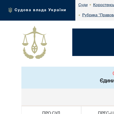
Коростенсь
Суди
•
Судова влада України
Рубрика "Правова
•
Єдини
ПРО СУД
ПРЕС-Ц