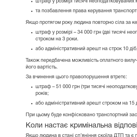
штраф у розмірі тисячі неоподатковуваних м
та позбавлення права керування транспорт
Якщо протягом року людина повторно сіла за кермо
штраф у розмірі – 34 000 грн (дві тисячі 
строком на 3 роки.
або адміністративний арешт на строк 10 ді
Також передбачена можливість оплатного вилуч
його вартість.
За вчинення цього правопорушення втретє:
штраф – 51 000 грн (три тисячі неоподатко
років;
або адміністративний арешт строком на 15 
При цьому буде конфісковано транспортний засі
Коли настає кримінальна відпов
Якщо людина в стані сп’яніння скоїла ДТП та є п