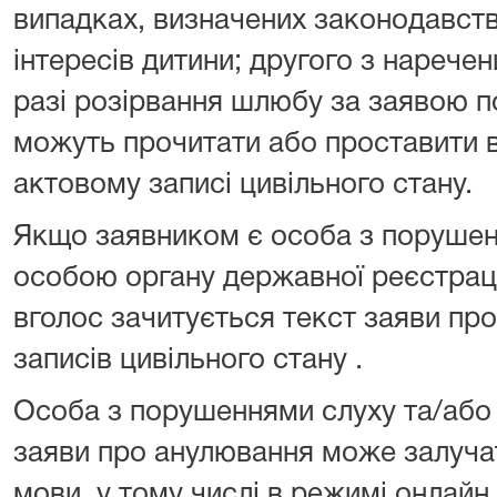
випадках, визначених законодавств
інтересів дитини; другого з нарече
разі розірвання шлюбу за заявою по
можуть прочитати або проставити в
актовому записі цивільного стану.
Якщо заявником є особа з поруше
особою органу державної реєстрації
вголос зачитується текст заяви пр
записів цивільного стану .
Особа з порушеннями слуху та/або 
заяви про анулювання може залуча
мови, у тому числі в режимі онлайн.