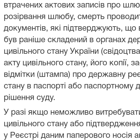
втрачених актових записів про шлюб
розірвання шлюбу, смерть проводит
документів, які підтверджують, що 
був раніше складений в органах дер
цивільного стану України (свідоцт
акту цивільного стану, його копії, з
відмітки (штампа) про державну ре
стану в паспорті або паспортному до
рішення суду.
У разі якщо неможливо витребувати
цивільного стану або підтвердження
у Реєстрі даним паперового носія а