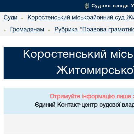
Судова влада 
Суди
Коростенський міськрайонний суд Жи
•
Громадянам
Рубрика "Правова грамотні
•
•
Коростенський місь
Житомирської
Отримуйте інформацію лише 
Єдиний Контакт-центр судової влад