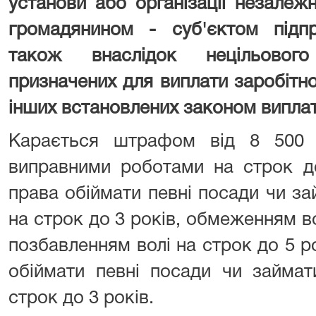
установи або організації незалеж
громадянином - суб'єктом підпр
також внаслідок нецільового
призначених для виплати заробітної 
інших встановлених законом виплат 
Карається штрафом від 8 500
виправними роботами на строк д
права обіймати певні посади чи з
на строк до 3 років, обмеженням во
позбавленням волі на строк до 5 р
обіймати певні посади чи займат
строк до 3 років.