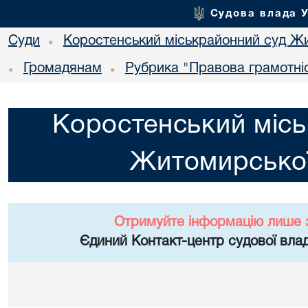
Судова влада 
Суди
Коростенський міськрайонний суд Жи
•
Громадянам
Рубрика "Правова грамотні
•
•
Коростенський місь
Житомирської
Отримуйте інформацію лише 
Єдиний Контакт-центр судової влад