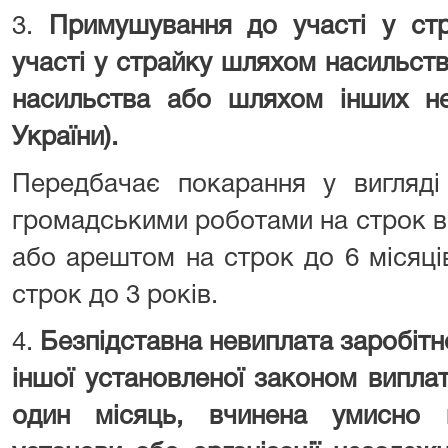
3.
Примушування до участі у ст
участі у страйку шляхом насильст
насильства або шляхом інших не
України).
Передбачає покарання у вигляд
громадськими роботами на строк ві
або арештом на строк до 6 місяці
строк до 3 років.
4.
Безпідставна невиплата заробітної
іншої установленої законом випла
один місяць, вчинена умисно к