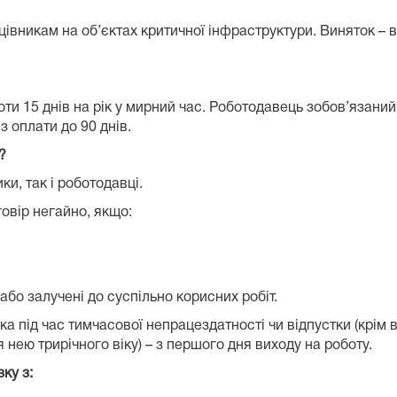
івникам на об’єктах критичної інфраструктури. Виняток – ві
оти 15 днів на рік у мирний час. Роботодавець зобов’язаний
з оплати до 90 днів.
?
ки, так і роботодавці.
овір негайно, якщо:
або залучені до суспільно корисних робіт.
 під час тимчасової непрацездатності чи відпустки (крім ві
 нею трирічного віку) – з першого дня виходу на роботу.
ку з: