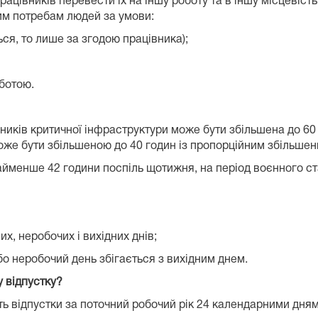
цівників перевести їх на іншу роботу та в іншу місцевість 
им потребам людей за умови:
ться, то лише за згодою працівника);
ботою.
ників критичної інфраструктури може бути збільшена до 60
може бути збільшеною до 40 годин із пропорційним збільшен
йменше 42 години поспіль щотижня, на період воєнного ста
х, неробочих і вихідних днів;
бо неробочий день збігається з вихідним днем.
у відпустку?
ь відпустки за поточний робочий рік 24 календарними дня