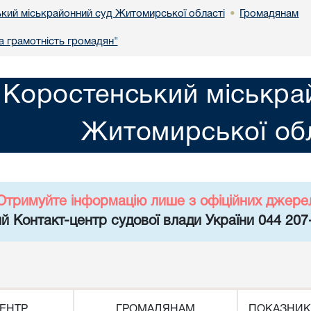
кий міськрайонний суд Житомирської області
Громадянам
•
 грамотність громадян"
Коростенський міськра
Житомирської обл
Отримуйте інформацію лише з офіційних джере
й Контакт-центр судової влади України 044 207
ЕНТР
ГРОМАДЯНАМ
ПОКАЗНИК