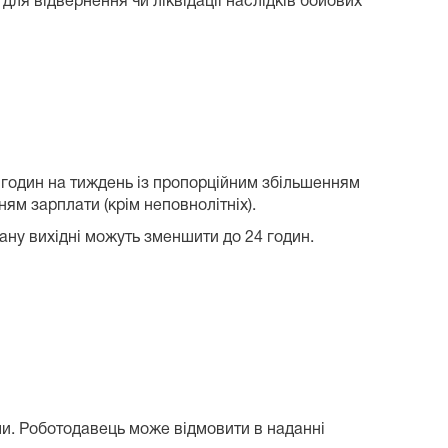
для відвернення чи ліквідації наслідків бойових
 годин на тиждень із пропорційним збільшенням
ням зарплати (крім неповнолітніх).
ну вихідні можуть зменшити до 24 годин.
ми. Роботодавець може відмовити в наданні