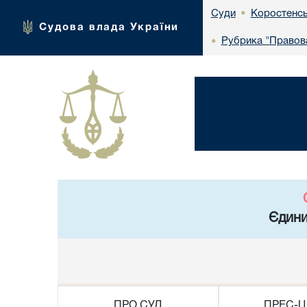
Коростенсь
Суди
•
Судова влада України
Рубрика "Правова
•
Єдини
ПРО СУД
ПРЕС-Ц