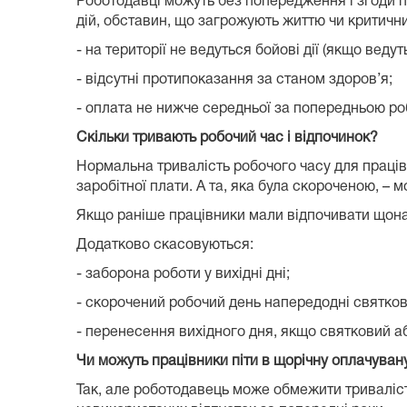
Роботодавці можуть без попередження і згоди пра
дій, обставин, що загрожують життю чи критичн
- на території не ведуться бойові дії (якщо веду
- відсутні протипоказання за станом здоров’я;
- оплата не нижче середньої за попередньою ро
Скільки тривають робочий час і відпочинок?
Нормальна тривалість робочого часу для праців
заробітної плати. А та, яка була скороченою, – 
Якщо раніше працівники мали відпочивати щона
Додатково скасовуються:
- заборона роботи у вихідні дні;
- скорочений робочий день напередодні святкови
- перенесення вихідного дня, якщо святковий а
Чи можуть працівники піти в щорічну оплачуван
Так, але роботодавець може обмежити триваліст