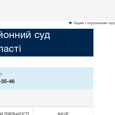
Людям з порушенням зору
йонний суд
асті
л
-35-46
И ДІЯЛЬНОСТІ
ІНШЕ