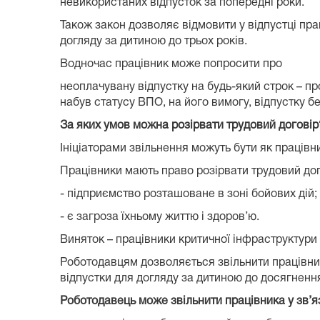
невикористаних відпусток за попередні роки.
Також закон дозволяє відмовити у відпустці прац
догляду за дитиною до трьох років.
Водночас працівник може попросити про
неоплачувану відпустку на будь-який строк – пр
набув статусу ВПО, на його вимогу, відпустку бе
За яких умов можна розірвати трудовий договір
Ініціаторами звільнення можуть бути як працівни
Працівники мають право розірвати трудовий дог
- підприємство розташоване в зоні бойових дій;
- є загроза їхньому життю і здоров’ю.
Виняток – працівники критичної інфраструктури 
Роботодавцям дозволяється звільнити працівника
відпустки для догляду за дитиною до досягнення
Роботодавець може звільнити працівника у зв’яз