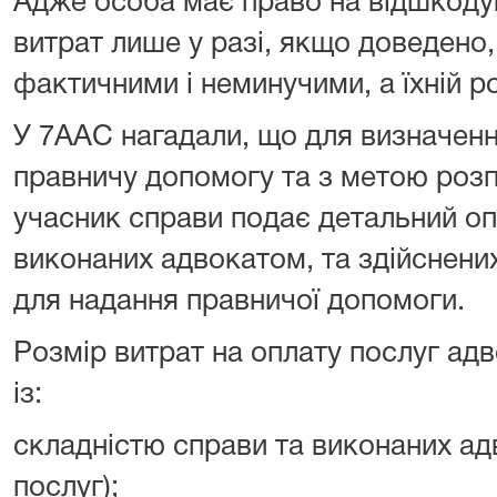
Адже особа має право на відшкоду
витрат лише у разі, якщо доведено,
фактичними і неминучими, а їхній р
У 7ААС нагадали, що для визначенн
правничу допомогу та з метою розп
учасник справи подає детальний опи
виконаних адвокатом, та здійснених
для надання правничої допомоги.
Розмір витрат на оплату послуг ад
із:
складністю справи та виконаних ад
послуг);