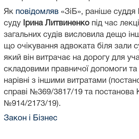
Як
повідомляв
«ЗіБ», раніше суддя 
суду
Ірина Литвиненко
під час
лекці
загальних судів висловила дещо ін
що очікування адвоката біля зали с
який він витрачає на дорогу для учас
складовими правничої допомоги та 
нарівні з іншими витратами (постан
справі №369/3817/19 та постанова К
№914/2173/19).
Закон і Бізнес