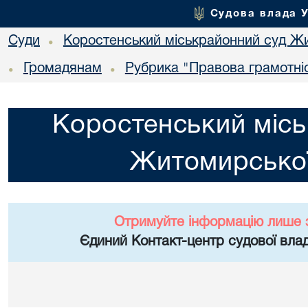
Судова влада 
Суди
Коростенський міськрайонний суд Жи
•
Громадянам
Рубрика "Правова грамотні
•
•
Коростенський місь
Житомирської
Отримуйте інформацію лише 
Єдиний Контакт-центр судової влад