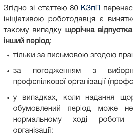
Згідно зі статтею 80
КЗпП
перенесе
ініціативою роботодавця є винятк
такому випадку
щорічна відпустк
інший період
:
тільки за письмовою згодою пра
за погодженням з виборн
профспілкової організації (проф
у випадках, коли надання щор
обумовлений період може не
нормальному ході роботи п
організації;