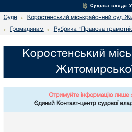
Судова влада 
Суди
Коростенський міськрайонний суд Жи
•
Громадянам
Рубрика "Правова грамотні
•
•
Коростенський місь
Житомирської
Отримуйте інформацію лише 
Єдиний Контакт-центр судової влад