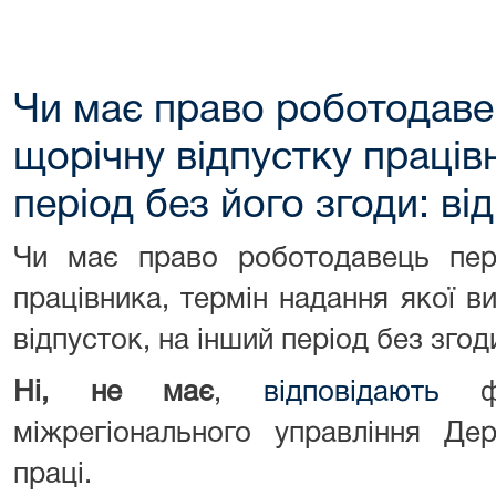
Чи має право роботодаве
щорічну відпустку праців
період без його згоди: в
Чи має право роботодавець пере
працівника, термін надання якої 
відпусток, на інший період без зго
Ні, не має
,
відповідають
фах
міжрегіонального управління Де
праці.