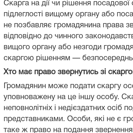
Скарга на дії чи рішення посадової
підлеглості вищому органу або поса
не позбавляє громадянина права з
відповідно до чинного законодавства
вищого органу або незгоди громадя
скаргою рішенням — безпосередньо
Хто має право звернутись зі скарг
Громадянин може подати скаргу ос
уповноважену на це іншу особу. Ска
неповнолітніх і недієздатних осіб п
представниками. Особи, які не є г
таке ж право на подання звернення,