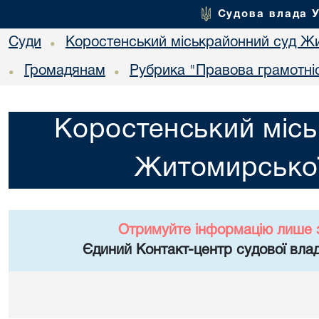
Судова влада 
Суди
Коростенський міськрайонний суд Жи
•
Громадянам
Рубрика "Правова грамотні
•
•
Коростенський місь
Житомирської
Отримуйте інформацію лише 
Єдиний Контакт-центр судової влад