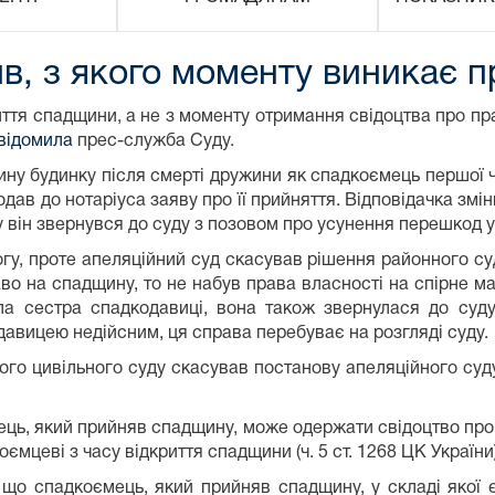
в, з якого моменту виникає 
ття спадщини, а не з моменту отримання свідоцтва про пра
відомила
прес-служба Суду.
ну будинку після смерті дружини як спадкоємець першої ч
ав до нотаріуса заяву про її прийняття. Відповідачка змі
му він звернувся до суду з позовом про усунення перешкод 
гу, проте апеляційний суд скасував рішення районного су
во на спадщину, то не набув права власності на спірне м
ла сестра спадкодавиці, вона також звернулася до суд
авицею недійсним, ця справа перебуває на розгляді суду.
ого цивільного суду скасував постанову апеляційного суду
ємець, який прийняв спадщину, може одержати свідоцтво про
мцеві з часу відкриття спадщини (ч. 5 ст. 1268 ЦК України)
 що спадкоємець, який прийняв спадщину, у складі якої 