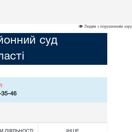
Людям з порушенням зору
йонний суд
асті
л
-35-46
И ДІЯЛЬНОСТІ
ІНШЕ