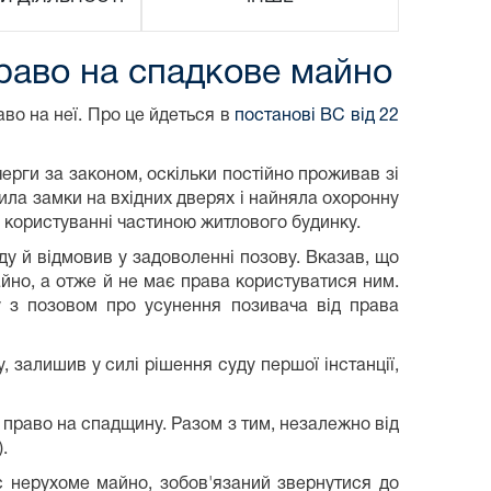
право на спадкове майно
во на неї. Про це йдеться в
постанові ВС від 22
ерги за законом, оскільки постійно проживав зі
нила замки на вхідних дверях і найняла охоронну
у користуванні частиною житлового будинку.
ду й відмовив у задоволенні позову. Вказав, що
айно, а отже й не має права користуватися ним.
у з позовом про усунення позивача від права
, залишив у силі рішення суду першої інстанції,
 право на спадщину. Разом з тим, незалежно від
.
є нерухоме майно, зобов'язаний звернутися до