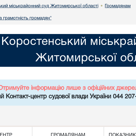
кий міськрайонний суд Житомирської області
Громадянам
•
 грамотність громадян"
Коростенський міськра
Житомирської обл
Отримуйте інформацію лише з офіційних джере
й Контакт-центр судової влади України 044 207
ЕНТР
ГРОМАДЯНАМ
ПОКАЗНИК