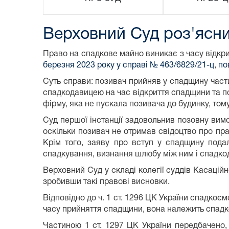
Верховний Суд роз'ясни
Право на спадкове майно виникає з часу відкри
березня 2023 року у справі № 463/6829/21-ц
,
по
Суть справи: позивач прийняв у спадщину части
спадкодавицею на час відкриття спадщини та под
фірму, яка не пускала позивача до будинку, то
Суд першої інстанції задовольнив позовну вимо
оскільки позивач не отримав свідоцтво про пра
Крім того, заяву про вступ у спадщину пода
спадкування, визнання шлюбу між ним і спадкод
Верховний Суд у складі колегії суддів Касаційн
зробивши такі правові висновки.
Відповідно до ч. 1 ст. 1296 ЦК України спадко
часу прийняття спадщини, вона належить спадкоє
Частиною 1 ст. 1297 ЦК України передбачено,