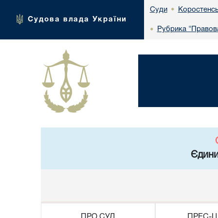
Коростенсь
Суди
•
Судова влада України
Рубрика "Правова
•
Єдини
ПРО СУД
ПРЕС-Ц