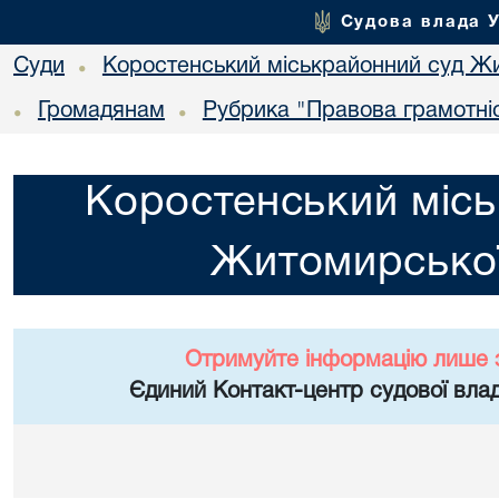
Судова влада 
Суди
Коростенський міськрайонний суд Жи
•
Громадянам
Рубрика "Правова грамотні
•
•
Коростенський місь
Житомирської
Отримуйте інформацію лише 
Єдиний Контакт-центр судової влад