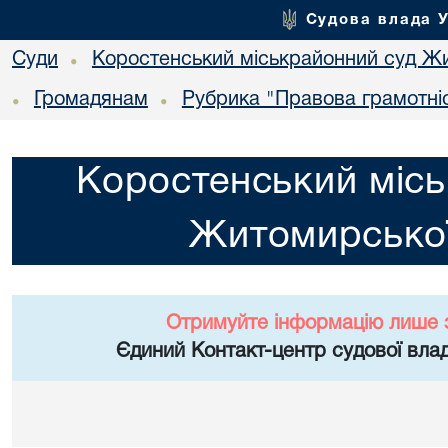
Судова влада 
Суди
Коростенський міськрайонний суд Жи
•
Громадянам
Рубрика "Правова грамотні
•
•
Коростенський місь
Житомирської
Отримуйте інформацію лише 
Єдиний Контакт-центр судової влад