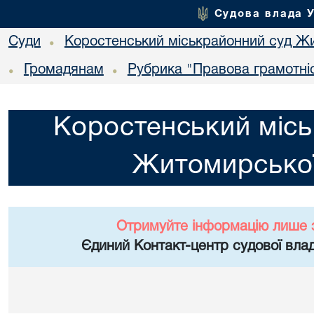
Судова влада 
Суди
Коростенський міськрайонний суд Жи
•
Громадянам
Рубрика "Правова грамотні
•
•
Коростенський місь
Житомирської
Отримуйте інформацію лише 
Єдиний Контакт-центр судової влад