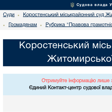
Судова влада 
Суди
Коростенський міськрайонний суд Жи
•
Громадянам
Рубрика "Правова грамотні
•
•
Коростенський місь
Житомирської
Отримуйте інформацію лише 
Єдиний Контакт-центр судової влад